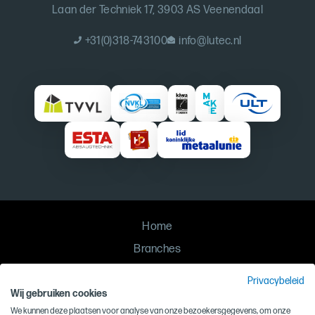
Laan der Techniek 17, 3903 AS Veenendaal
+31(0)318-743100
info@lutec.nl
Home
Branches
Oplossingen
Privacybeleid
Contact
Wij gebruiken cookies
We kunnen deze plaatsen voor analyse van onze bezoekersgegevens, om onze