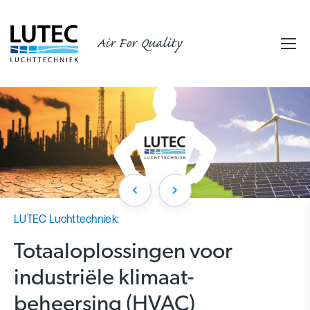
Air For Quality
Werkgebied:
Een gezond werkklimaat in
de metaalindustrie