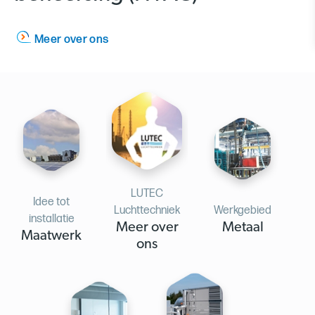
Meer over de metaal branche
LUTEC
Idee tot
Luchttechniek
Werkgebied
installatie
Meer over
Metaal
Maatwerk
ons