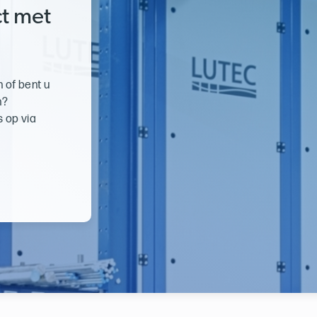
t met
 of bent u
n?
 op via