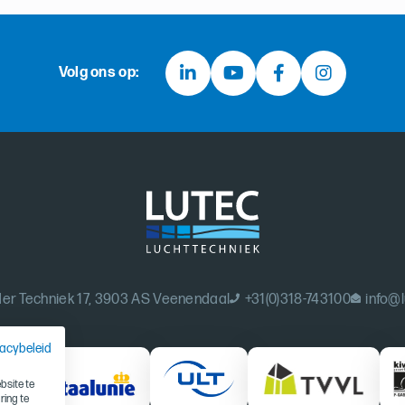
Volg ons op:
er Techniek 17, 3903 AS Veenendaal
+31(0)318-743100
info@l
vacybeleid
site te
ring te