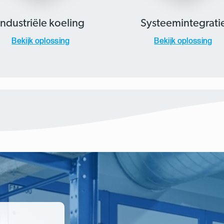
Industriële koeling
Systeemintegrati
Bekijk oplossing
Bekijk oplossing