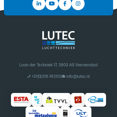
Laan der Techniek 17, 3903 AS Veenendaal
+31(0)318-743100
info@lutec.nl