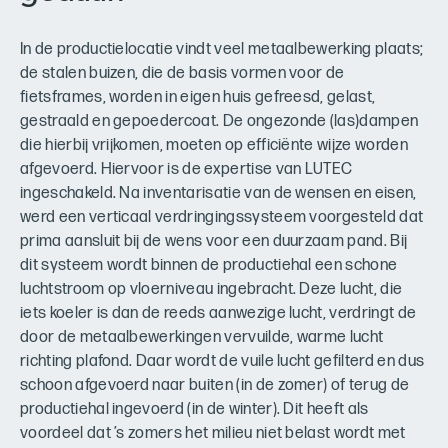
In de productielocatie vindt veel metaalbewerking plaats;
de stalen buizen, die de basis vormen voor de
fietsframes, worden in eigen huis gefreesd, gelast,
gestraald en gepoedercoat. De ongezonde (las)dampen
die hierbij vrijkomen, moeten op efficiënte wijze worden
afgevoerd. Hiervoor is de expertise van LUTEC
ingeschakeld. Na inventarisatie van de wensen en eisen,
werd een verticaal verdringingssysteem voorgesteld dat
prima aansluit bij de wens voor een duurzaam pand. Bij
dit systeem wordt binnen de productiehal een schone
luchtstroom op vloerniveau ingebracht. Deze lucht, die
iets koeler is dan de reeds aanwezige lucht, verdringt de
door de metaalbewerkingen vervuilde, warme lucht
richting plafond. Daar wordt de vuile lucht gefilterd en dus
schoon afgevoerd naar buiten (in de zomer) of terug de
productiehal ingevoerd (in de winter). Dit heeft als
voordeel dat ’s zomers het milieu niet belast wordt met