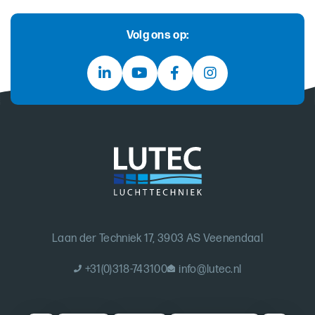
Volg ons op:
Laan der Techniek 17, 3903 AS Veenendaal
+31(0)318-743100
info@lutec.nl