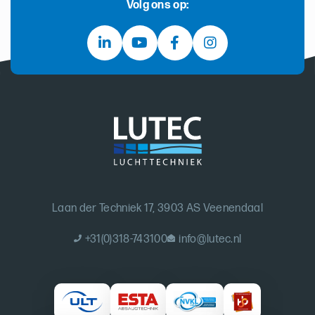
Volg ons op:
Laan der Techniek 17, 3903 AS Veenendaal
+31(0)318-743100
info@lutec.nl