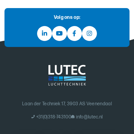
Volg ons op:
Laan der Techniek 17, 3903 AS Veenendaal
+31(0)318-743100
info@lutec.nl