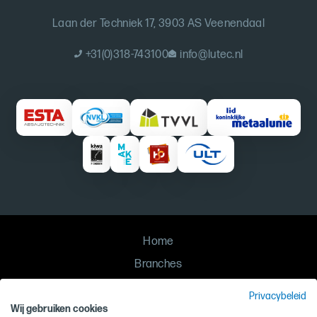
Laan der Techniek 17, 3903 AS Veenendaal
+31(0)318-743100
info@lutec.nl
Home
Branches
Oplossingen
Privacybeleid
Contact
Wij gebruiken cookies