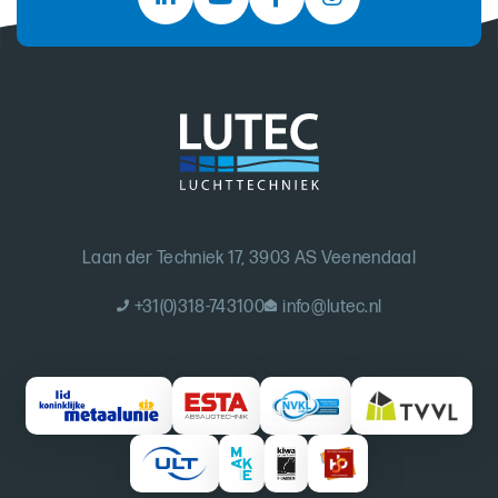
Laan der Techniek 17, 3903 AS Veenendaal
+31(0)318-743100
info@lutec.nl