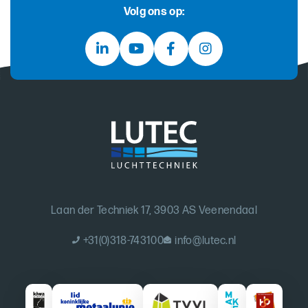
Volg ons op:
Laan der Techniek 17, 3903 AS Veenendaal
+31(0)318-743100
info@lutec.nl