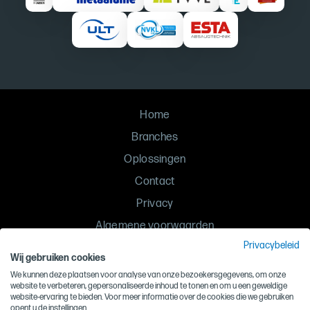
Home
Branches
Oplossingen
Contact
Privacy
Algemene voorwaarden
Privacybeleid
Inkoopvoorwaarden
Wij gebruiken cookies
Gedragscode
We kunnen deze plaatsen voor analyse van onze bezoekersgegevens, om onze
website te verbeteren, gepersonaliseerde inhoud te tonen en om u een geweldige
website-ervaring te bieden. Voor meer informatie over de cookies die we gebruiken
©
Lutec Luchttechniek
, 2026
opent u de instellingen.