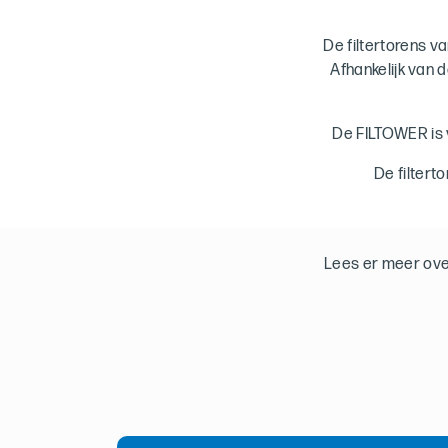
De filtertorens 
Afhankelijk van d
De FILTOWER is 
De filtert
Lees er meer ov