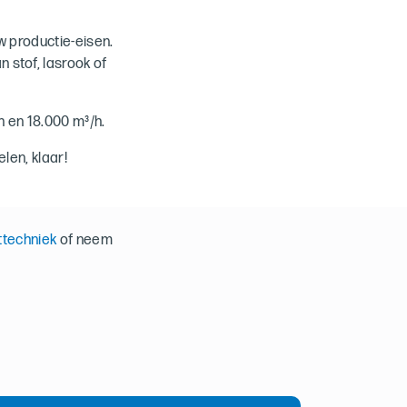
 productie-eisen.
n stof, lasrook of
 en 18.000 m³/h.
len, klaar!
ttechniek
of neem