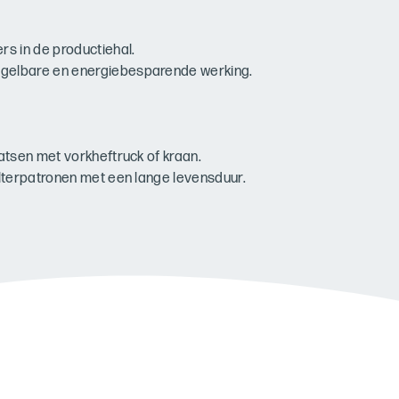
rs in de productiehal.
egelbare en energiebesparende werking.
aatsen met vorkheftruck of kraan.
filterpatronen met een lange levensduur.