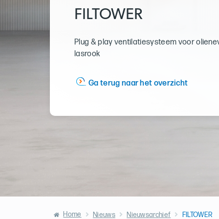
FILTOWER
Plug & play ventilatiesysteem voor olienev
lasrook
Ga terug naar het overzicht
Home
Nieuws
Nieuwsarchief
FILTOWER