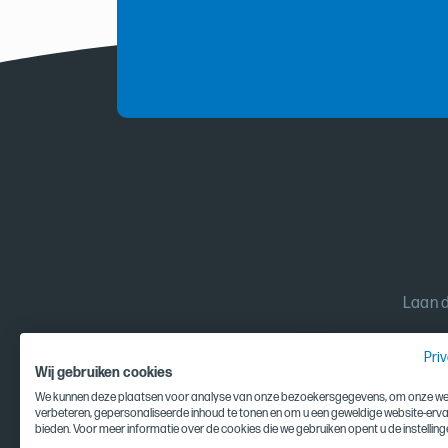
Laan d
Pri
Wij gebruiken cookies
We kunnen deze plaatsen voor analyse van onze bezoekersgegevens, om onze web
verbeteren, gepersonaliseerde inhoud te tonen en om u een geweldige website-erva
bieden. Voor meer informatie over de cookies die we gebruiken opent u de instelling