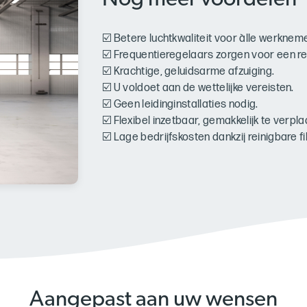
Nog meer voordelen
☑️ Betere luchtkwaliteit voor àlle werkneme
☑️ Frequentieregelaars zorgen voor een r
☑️ Krachtige, geluidsarme afzuiging.
☑️ U voldoet aan de wettelijke vereisten.
☑️ Geen leidinginstallaties nodig.
☑️ Flexibel inzetbaar, gemakkelijk te verpl
☑️ Lage bedrijfskosten dankzij reinigbare 
Aangepast aan uw wensen