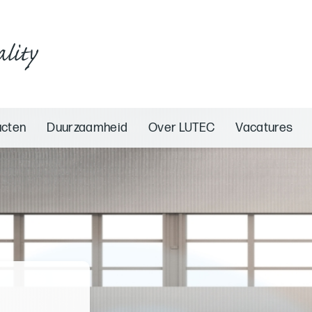
ality
ucten
Duurzaamheid
Over LUTEC
Vacatures