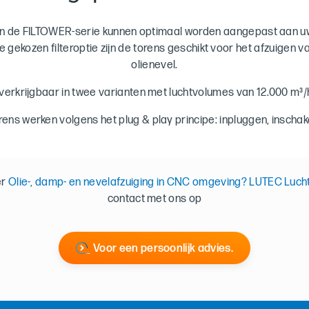
van de FILTOWER-serie kunnen optimaal worden aangepast aan uw
e gekozen filteroptie zijn de torens geschikt voor het afzuigen va
olienevel.
verkrijgbaar in twee varianten met luchtvolumes van 12.000 m³/h
orens werken volgens het plug & play principe: inpluggen, inschake
er
Olie-, damp- en nevelafzuiging in CNC omgeving? LUTEC Luch
contact met ons op
Voor een persoonlijk advies.