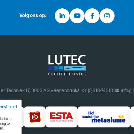
Volg ons op:
er Techniek 17, 3903 AS Veenendaal
+31(0)318-743100
info@l
vacybeleid
site te
ring te
en.