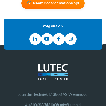
Neem contact met ons op!
Volg ons op:
Laan der Techniek 17, 3903 AS Veenendaal
+31(0)318-743100
info@lutec.nl