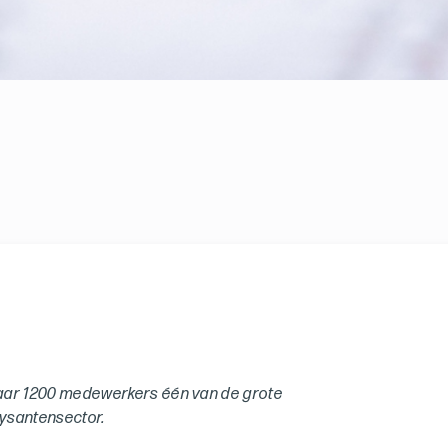
aar 1200 medewerkers één van de grote
rysantensector.