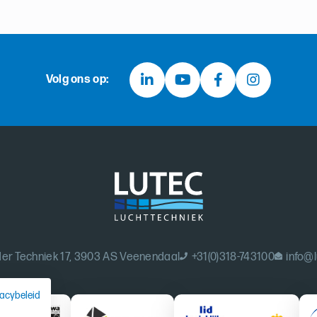
Volg ons op:
er Techniek 17, 3903 AS Veenendaal
+31(0)318-743100
info@l
vacybeleid