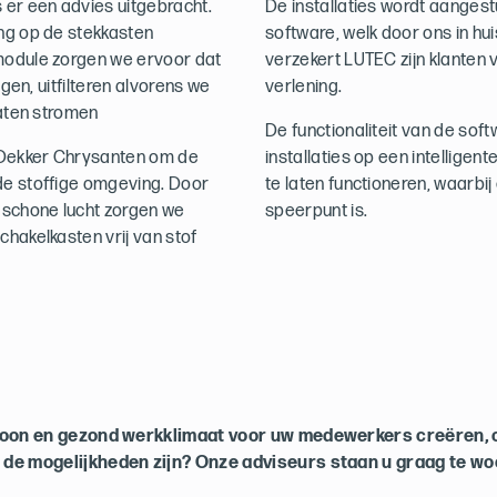
 er een advies uitgebracht.
De installaties wordt aange
ng op de stekkasten
software, welk door ons in hu
module zorgen we ervoor dat
verzekert LUTEC zijn klanten 
igen, uitfilteren alvorens we
verlening.
laten stromen
De functionaliteit van de sof
Dekker Chrysanten om de
installaties op een intelligen
de stoffige omgeving. Door
te laten functioneren, waarbi
 schone lucht zorgen we
speerpunt is.
hakelkasten vrij van stof
hoon en gezond werkklimaat voor uw medewerkers creëren, 
 de mogelijkheden zijn? Onze adviseurs staan u graag te wo