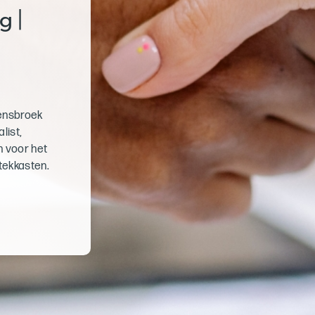
g |
Hensbroek
list,
 voor het
stekkasten.