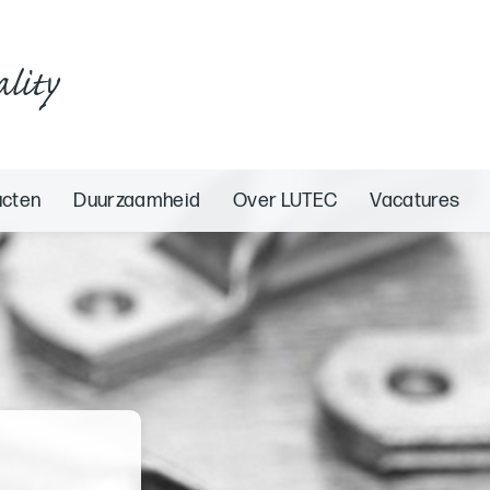
ality
ucten
Duurzaamheid
Over LUTEC
Vacatures