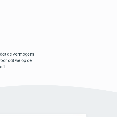
is dat de vermogens
voor dat we op de
eft.