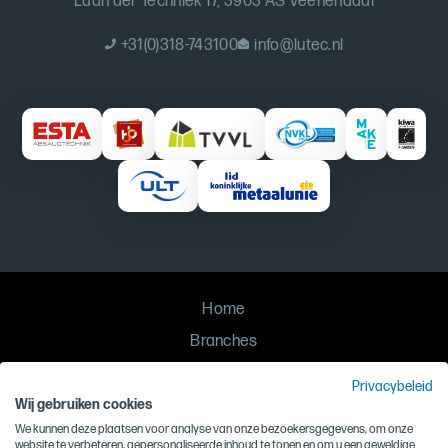
Laan der Techniek 17, 3903 AS Veenendaal
+31(0)318-743100
info@lutec.nl
Home
Branches
Oplossingen
Privacybeleid
Contact
Wij gebruiken cookies
We kunnen deze plaatsen voor analyse van onze bezoekersgegevens, om onze
Privacy
website te verbeteren, gepersonaliseerde inhoud te tonen en om u een geweldige