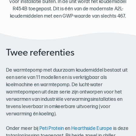
voor installatie buiten. In de unit wordt het koudemiddel
R454B toegepast. Dit is één van de modernste A2L-
koudemiddelen met een GWP-waarde van slechts 467.
Twee referenties
De warmtepomp met duurzaam koudemiddel bestaat uit
een serie van 11 modellen en is verkrijgbaar als
koelmachine en warmtepomp.
De lucht-water
warmtepompen uit deze serie zijn ontworpen voor het
verwarmen van industriële verwarmingsinstallaties en
tevens leverbaar in omkeerbare uitvoering (voor
verwarming én koeling).
Onder meer bij
Peti Protein
en
Hearthside Europe
is deze
totaaloplossing toegepast. Bij beide zowel in chiller