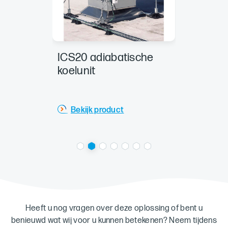
ngskast
ICS20 adiabatische
Luchtb
aal
koelunit
AIRTEC
Bekijk product
Bekij
Heeft u nog vragen over deze oplossing of bent u
benieuwd wat wij voor u kunnen betekenen? Neem tijdens