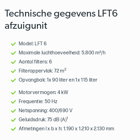
Technische gegevens LFT6
afzuigunit
Model: LFT 6
Maximale luchthoeveelheid: 5.800 m³/h
Aantal filters: 6
2
Filteroppervlak: 72 m
Opvangbak: 1x 90 liter en 1x 115 liter
Motorvermogen: 4 kW
Frequentie: 50 Hz
Netspanning: 400/690 V
1
Geluidsdruk: 75 dB (A)
Afmetingen l x b x h: 1.190 x 1.210 x 2.130 mm