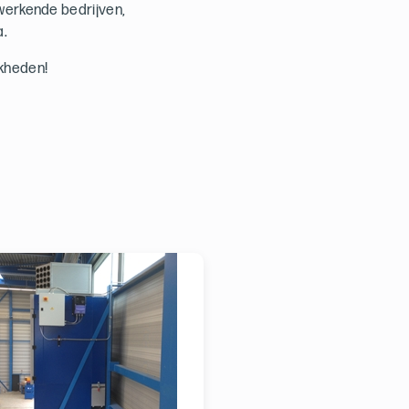
werkende bedrijven,
a.
jkheden!