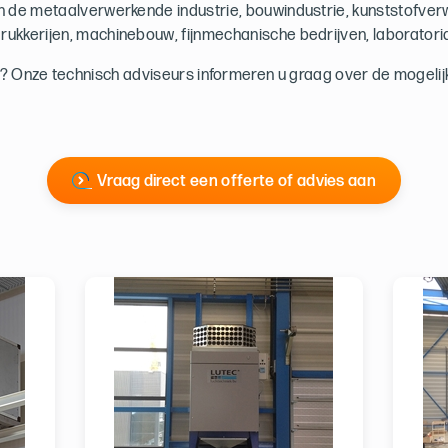
in de metaalverwerkende industrie, bouwindustrie, kunststofver
rukkerijen, machinebouw, fijnmechanische bedrijven, laboratori
 Onze technisch adviseurs informeren u graag over de mogeli
Vraag direct een offerte of advies aan