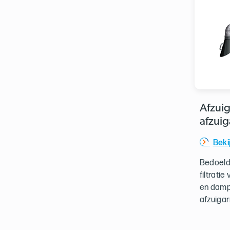
Afzuig
afzui
Beki
Bedoeld
filtratie
en damp
afzuiga