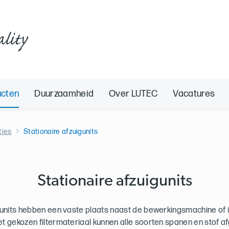
ality
ucten
Duurzaamheid
Over LUTEC
Vacatures
ties
Stationaire afzuigunits
Stationaire afzuigunits
gunits hebben een vaste plaats naast de bewerkingsmachine of i
het gekozen filtermateriaal kunnen alle soorten spanen en stof 