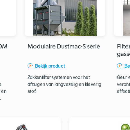
 OM
Modulaire Dustmac-S serie
Filt
gass
Bekijk product
Be
Zakkenfiltersystemen voor het
Geur 
e
afzuigen van langvezelig en kleverig
veront
k en
stof.
effec
.