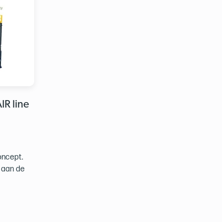
IR line
oncept.
 aan de