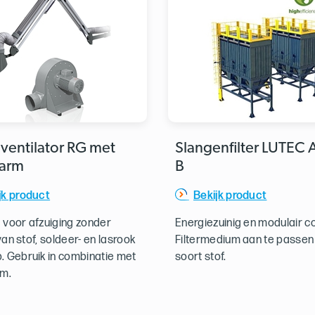
ventilator RG met
Slangenfilter LUTEC A
garm
B
jk product
Bekijk product
 voor afzuiging zonder
Energiezuinig en modulair c
 van stof, soldeer- en lasrook
Filtermedium aan te passen
. Gebruik in combinatie met
soort stof.
rm.