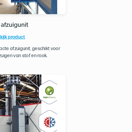
 afzuigunit
kijk product
te afzuigunit, geschikt voor
zuigen van stof en rook.