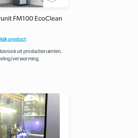
erunit FM100 EcoClean
kijk product
t lasrook uit productieruimten.
koeling/verwarming.