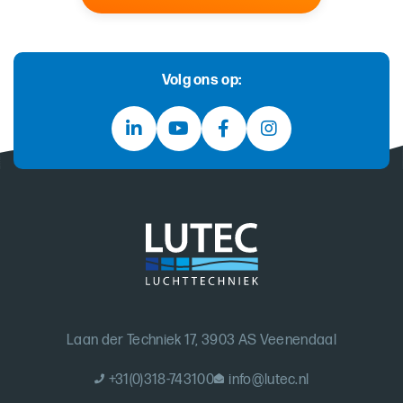
Volg ons op:
Laan der Techniek 17, 3903 AS Veenendaal
+31(0)318-743100
info@lutec.nl