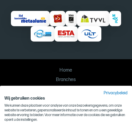
Home
Branches
Oplossingen
Privacybeleid
Contact
Wij gebruiken cookies
We kunnen deze plaatsen voor analyse van onze bezoekersgegevens, om onze
Privacy
website te verbeteren, gepersonaliseerde inhoud te tonen en om u een geweldige
website-ervaring te bieden. Voor meer informatie over de cookies die we gebruiken
Algemene voorwaarden
opent u de instellingen.
Inkoopvoorwaarden