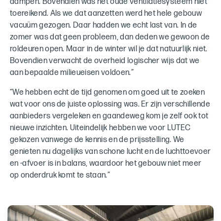
dampen. Bovendien was het oude ventilatiesysteem niet
toereikend. Als we dat aanzetten werd het hele gebouw
vacuüm gezogen. Daar hadden we echt last van. In de
zomer was dat geen probleem, dan deden we gewoon de
roldeuren open. Maar in de winter wil je dat natuurlijk niet.
Bovendien verwacht de overheid logischer wijs dat we
aan bepaalde milieueisen voldoen.”
“We hebben echt de tijd genomen om goed uit te zoeken
wat voor ons de juiste oplossing was. Er zijn verschillende
aanbieders vergeleken en gaandeweg kom je zelf ook tot
nieuwe inzichten. Uiteindelijk hebben we voor LUTEC
gekozen vanwege de kennis en de prijsstelling. We
genieten nu dagelijks van schone lucht en de luchttoevoer
en -afvoer is in balans, waardoor het gebouw niet meer
op onderdruk komt te staan.”