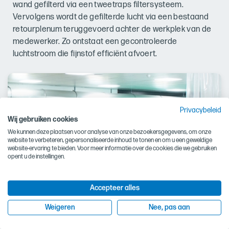
wand gefilterd via een tweetraps filtersysteem.
Vervolgens wordt de gefilterde lucht via een bestaand
retourplenum teruggevoerd achter de werkplek van de
medewerker. Zo ontstaat een gecontroleerde
luchtstroom die fijnstof efficiënt afvoert.
Privacybeleid
Wij gebruiken cookies
We kunnen deze plaatsen voor analyse van onze bezoekersgegevens, om onze
website te verbeteren, gepersonaliseerde inhoud te tonen en om u een geweldige
website-ervaring te bieden. Voor meer informatie over de cookies die we gebruiken
opent u de instellingen.
Accepteer alles
Weigeren
Nee, pas aan