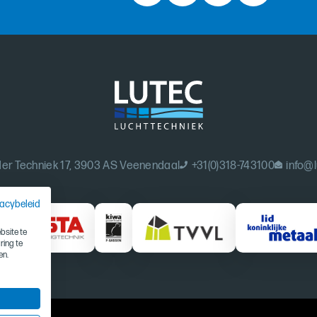
er Techniek 17, 3903 AS Veenendaal
+31(0)318-743100
info@l
vacybeleid
site te
ring te
en.