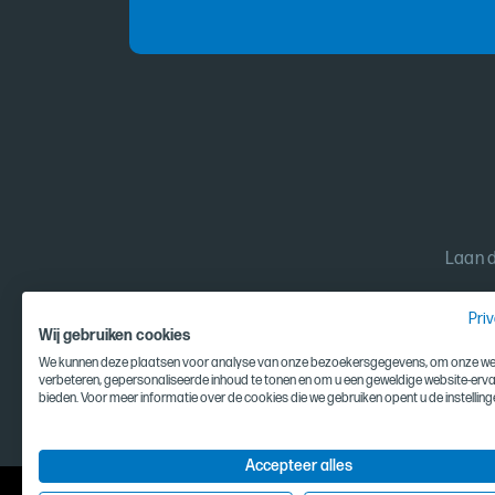
Laan d
Pri
Wij gebruiken cookies
We kunnen deze plaatsen voor analyse van onze bezoekersgegevens, om onze web
verbeteren, gepersonaliseerde inhoud te tonen en om u een geweldige website-erva
bieden. Voor meer informatie over de cookies die we gebruiken opent u de instelling
Accepteer alles