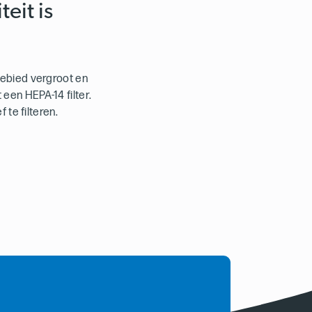
eit is
ebied vergroot en
een HEPA-14 filter.
 te filteren.