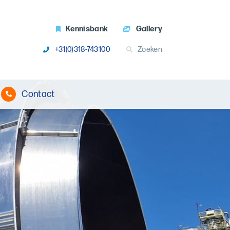
Kennisbank
Gallery
+31(0)318-743100
Zoeken
Contact