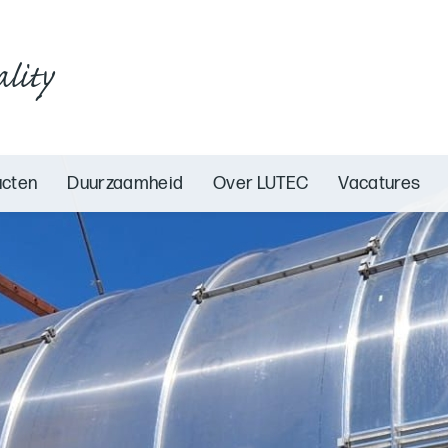
ality
ucten
Duurzaamheid
Over LUTEC
Vacatures