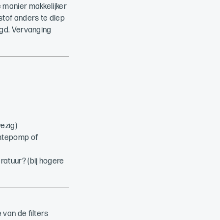
e manier makkelijker
 stof anders te diep
digd. Vervanging
ezig)
rmtepomp of
atuur? (bij hogere
 van de filters