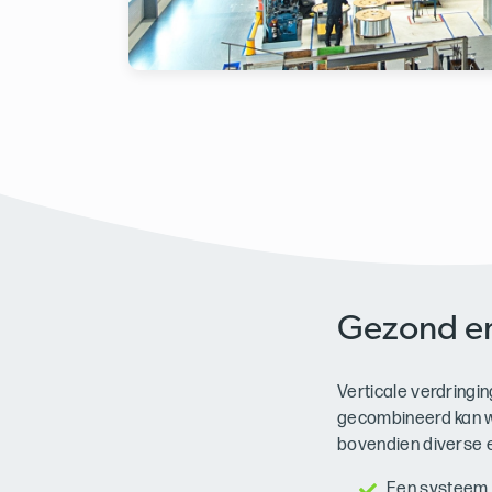
Gezond en
Verticale verdringi
gecombineerd kan wo
bovendien diverse 
Een systeem g