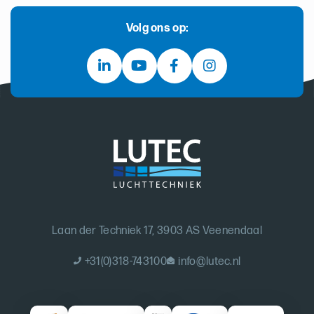
Volg ons op:
Laan der Techniek 17, 3903 AS Veenendaal
+31(0)318-743100
info@lutec.nl