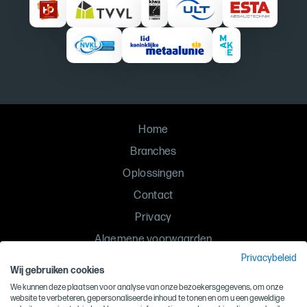
Home
Branches
Oplossingen
Contact
Privacy
Algemene voorwaarden
Privacybeleid
Inkoopvoorwaarden
Wij gebruiken cookies
Gedragscode
We kunnen deze plaatsen voor analyse van onze bezoekersgegevens, om onze
website te verbeteren, gepersonaliseerde inhoud te tonen en om u een geweldige