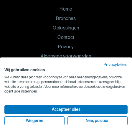
Home
Branches
Oplossingen
Contact
Privacy
Algemene voorwaarden
Privacybeleid
Inkoopvoorwaarden
Wij gebruiken cookies
Gedragscode
We kunnen deze plaatsen voor analyse van onze bezoekersgegevens, om onze
website te verbeteren, gepersonaliseerde inhoud te tonen en om u een geweldige
website-ervaring te bieden. Voor meer informatie over de cookies die we gebruiken
©
Lutec Luchttechniek
, 2026
opent u de instellingen.
Accepteer alles
Weigeren
Nee, pas aan