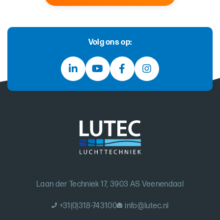
Volg ons op:
Laan der Techniek 17, 3903 AS Veenendaal
+31(0)318-743100
info@lutec.nl