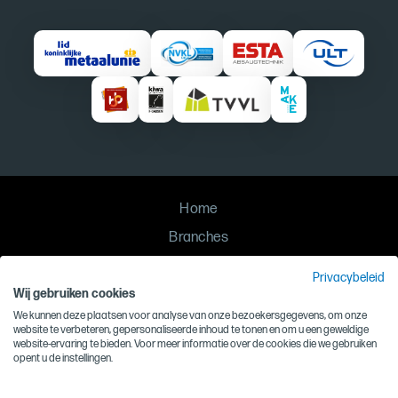
Home
Branches
Oplossingen
Privacybeleid
Contact
Wij gebruiken cookies
We kunnen deze plaatsen voor analyse van onze bezoekersgegevens, om onze
Privacy
website te verbeteren, gepersonaliseerde inhoud te tonen en om u een geweldige
website-ervaring te bieden. Voor meer informatie over de cookies die we gebruiken
Algemene voorwaarden
opent u de instellingen.
Inkoopvoorwaarden