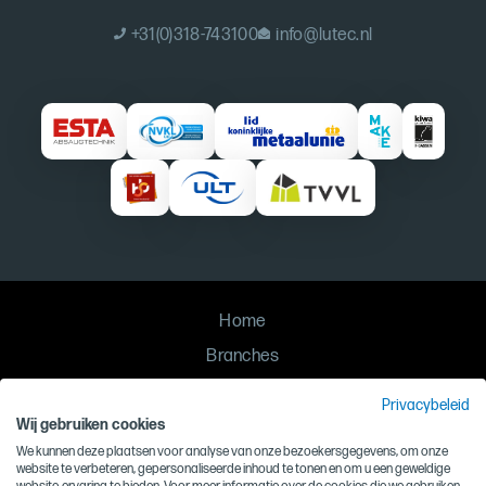
+31(0)318-743100
info@lutec.nl
Home
Branches
Oplossingen
Privacybeleid
Contact
Wij gebruiken cookies
We kunnen deze plaatsen voor analyse van onze bezoekersgegevens, om onze
Privacy
website te verbeteren, gepersonaliseerde inhoud te tonen en om u een geweldige