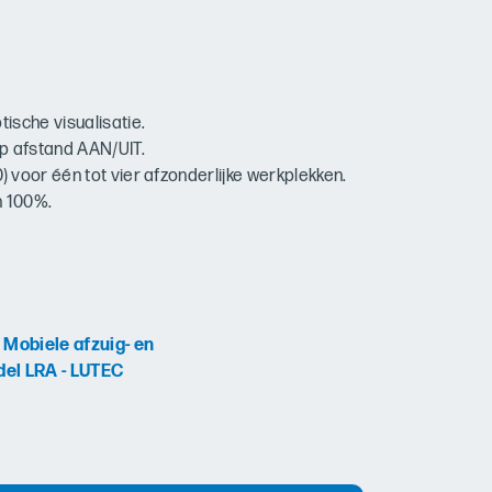
tische visualisatie.
op afstand AAN/UIT.
0) voor één tot vier afzonderlijke werkplekken.
n 100%.
p
Mobiele afzuig- en
del LRA - LUTEC