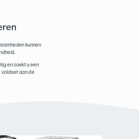
eren
erkzaamheden kunnen
ndheid.
ig en zoekt u een
e voldoet aan de