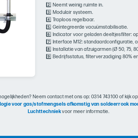
2️⃣ Neemt weinig ruimte in.
3️⃣ Modulair systeem.
4️⃣ Traploos regelbaar.
5️⃣ Geïntegreerde vacuümstabilisatie.
6️⃣ Indicator voor geladen deeltjesfilter: op
7️⃣ Interface M12: standaardconfiguratie, 
8️⃣ Installatie van afzuigarmen (Ø 50, 75, 8
9️⃣ Bedrijfsstatus, filterverzadiging 80% e
ogelijkheden? Neem contact met ons op: 0314 743100 of kijk o
ologie voor gas/stofmengsels afkomstig van soldeerrook mo
Luchttechniek
voor meer informatie.