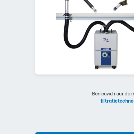
Benieuwd naar de m
filtratietechn