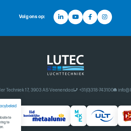
Volg ons op:
er Techniek 17, 3903 AS Veenendaal
+31(0)318-743100
info@l
vacybeleid
site te
ring te
en.