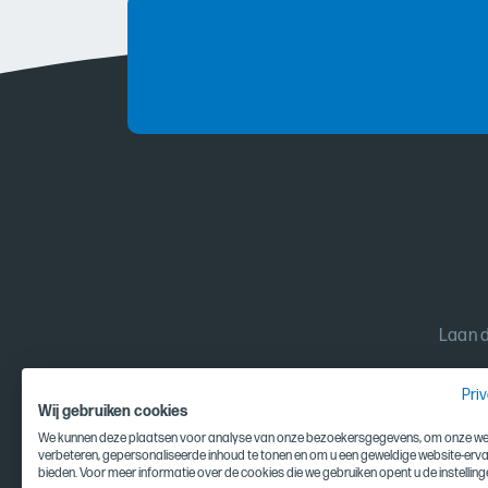
Laan d
Pri
Wij gebruiken cookies
We kunnen deze plaatsen voor analyse van onze bezoekersgegevens, om onze web
verbeteren, gepersonaliseerde inhoud te tonen en om u een geweldige website-erva
bieden. Voor meer informatie over de cookies die we gebruiken opent u de instelling