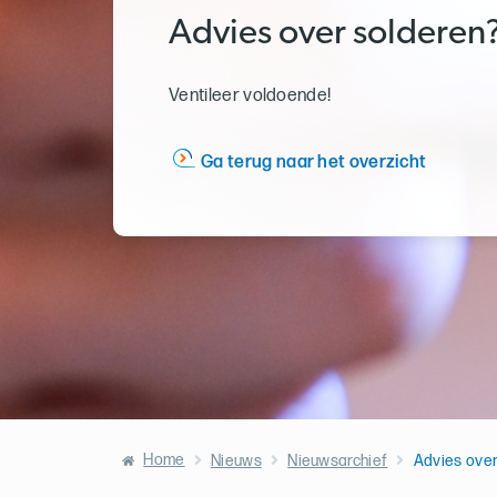
Advies over solderen
Ventileer voldoende!
Ga terug naar het overzicht
Home
Nieuws
Nieuwsarchief
Advies over