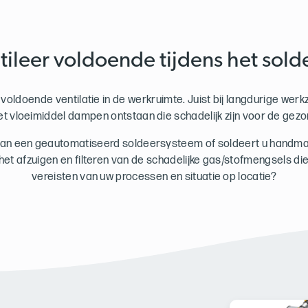
tileer voldoende tijdens het sold
p voldoende ventilatie in de werkruimte. Juist bij langdurige w
et vloeimiddel dampen ontstaan die schadelijk zijn voor de gezo
van een geautomatiseerd soldeersysteem of soldeert u handmat
het afzuigen en filteren van de schadelijke gas/stofmengsels di
vereisten van uw processen en situatie op locatie?