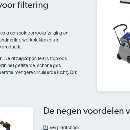
voor filtering
 scala aan soldeerrookafzuiging en
andmatige werkplekken als in
 productie.
n. De afzuigcapaciteit is traploos
kan het gefilterde, schone gas
ratie met gerecirculeerde lucht).
Dit
De negen voordelen v
1️⃣ Verplaatsbaar.