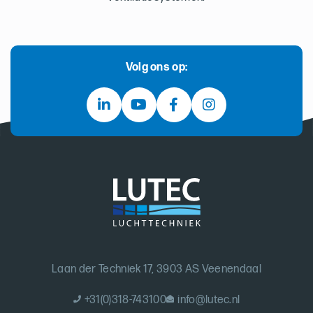
Volg ons op:
Laan der Techniek 17, 3903 AS Veenendaal
+31(0)318-743100
info@lutec.nl