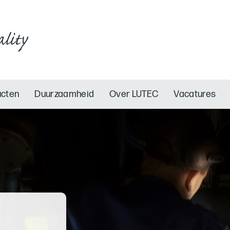
ality
ucten
Duurzaamheid
Over LUTEC
Vacatures