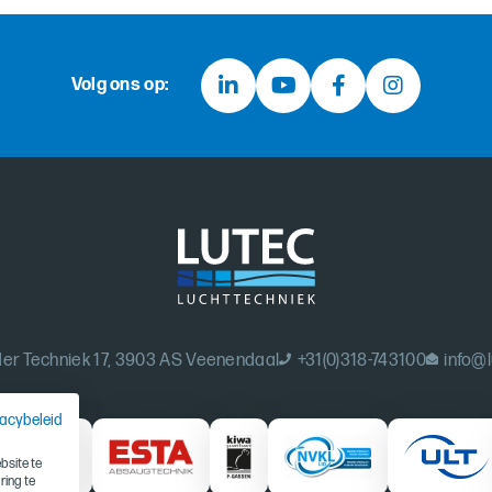
Volg ons op:
er Techniek 17, 3903 AS Veenendaal
+31(0)318-743100
info@l
vacybeleid
site te
ring te