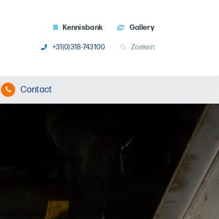
Kennisbank
Gallery
+31(0)318-743100
Zoeken
Contact