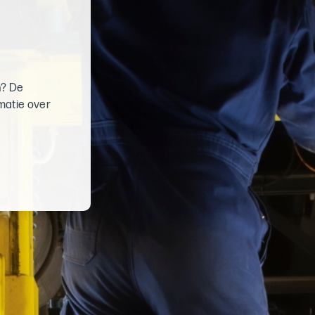
n? De
matie over