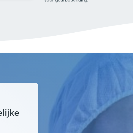
voor geurbestrijding.
lijke