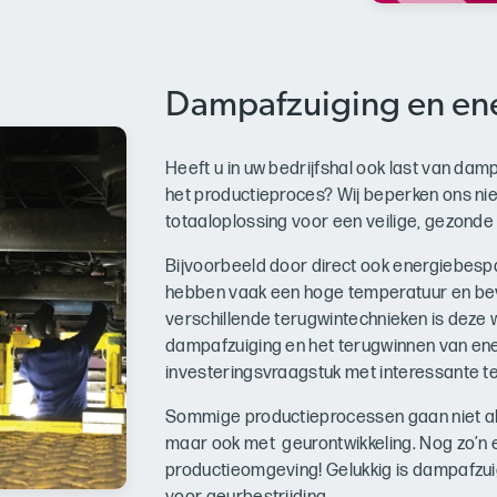
Dampafzuiging en en
Heeft u in uw bedrijfshal ook last van damp
het productieproces? Wij beperken ons nie
totaaloplossing voor een veilige, gezon
Bijvoorbeeld door direct ook energiebesp
hebben vaak een hoge temperatuur en bev
verschillende terugwintechnieken is deze
dampafzuiging en het terugwinnen van ener
investeringsvraagstuk met interessante te
Sommige productieprocessen gaan niet 
maar ook met geurontwikkeling. Nog zo’n 
productieomgeving! Gelukkig is dampafzu