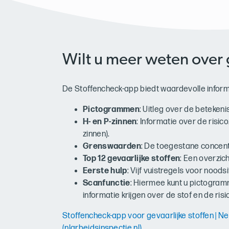
Wilt u meer weten over 
De Stoffencheck-app biedt waardevolle informa
Pictogrammen
: Uitleg over de beteke
H- en P-zinnen
: Informatie over de risic
zinnen).
Grenswaarden
: De toegestane concentr
Top 12 gevaarlijke stoffen
: Een overzic
Eerste hulp
: Vijf vuistregels voor noods
Scanfunctie
: Hiermee kunt u pictogra
informatie krijgen over de stof en de risic
Stoffencheck-app voor gevaarlijke stoffen | 
(nlarbeidsinspectie.nl)