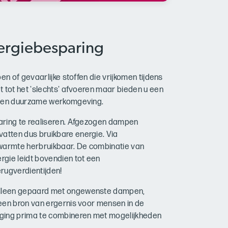
ergiebesparing
en of gevaarlijke stoffen die vrijkomen tijdens
t tot het 'slechts' afvoeren maar bieden u een
de en duurzame werkomgeving.
aring te realiseren. Afgezogen dampen
atten dus bruikbare energie. Via
 warmte herbruikbaar. De combinatie van
gie leidt bovendien tot een
rugverdientijden!
alleen gepaard met ongewenste dampen,
een bron van ergernis voor mensen in de
iging prima te combineren met mogelijkheden