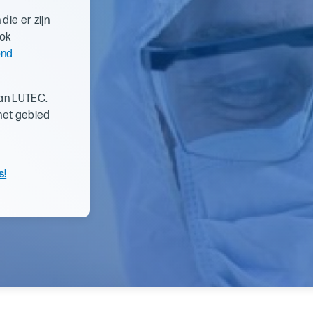
die er zijn
ook
ond
van LUTEC.
het gebied
s!