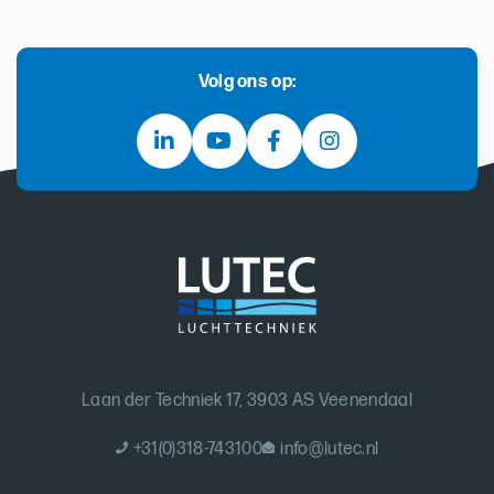
Volg ons op:
Laan der Techniek 17, 3903 AS Veenendaal
+31(0)318-743100
info@lutec.nl