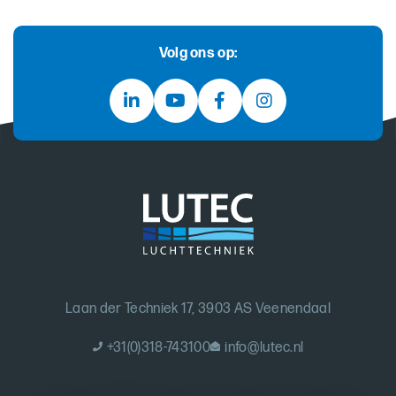
Volg ons op:
Laan der Techniek 17, 3903 AS Veenendaal
+31(0)318-743100
info@lutec.nl