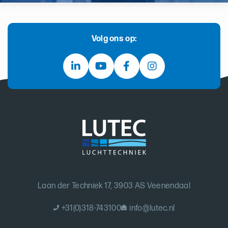
Volg ons op:
Laan der Techniek 17, 3903 AS Veenendaal
+31(0)318-743100
info@lutec.nl