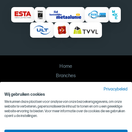
Home
Branches
Oplossingen
Privacybeleid
Contact
Wij gebruiken cookies
We kunnen deze plaatsen voor analyse van onze bezoekersgegevens, om onze
Privacy
website te verbeteren, gepersonaliseerde inhoud te tonen en om u een geweldige
website-ervaring te bieden. Voor meer informatie over de cookies die we gebruiken
Algemene voorwaarden
opent u de instellingen.
Inkoopvoorwaarden