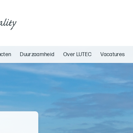
ality
ucten
Duurzaamheid
Over LUTEC
Vacatures