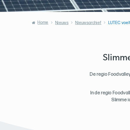
Home
Nieuws
Nieuwsarchief
LUTEC voelt
Slimme
De regio Foodvalley
In de regio Foodva
Slimme i