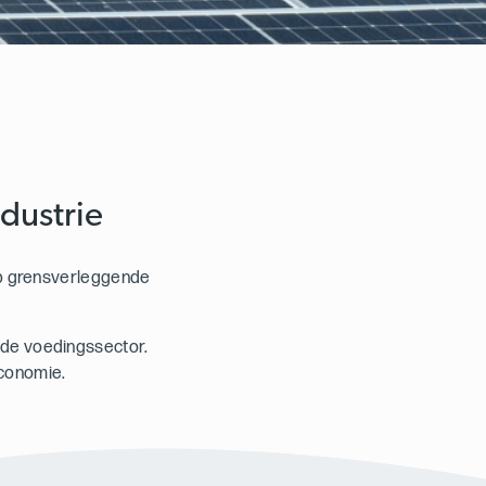
dustrie
 op grensverleggende
 de voedingssector.
economie.