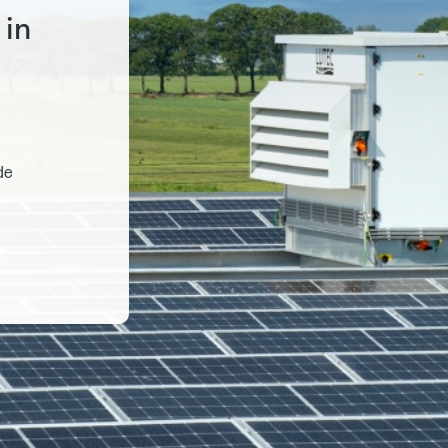
 in
de