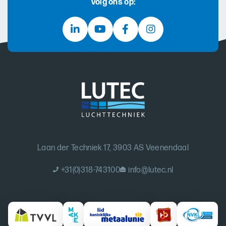
Volg ons op:
Laan der Techniek 17, 3903 AS Veenendaal
+31(0)318-743100
info@lutec.nl