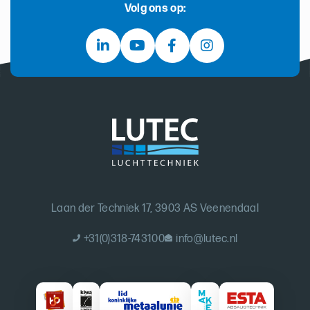
Volg ons op:
Laan der Techniek 17, 3903 AS Veenendaal
+31(0)318-743100
info@lutec.nl