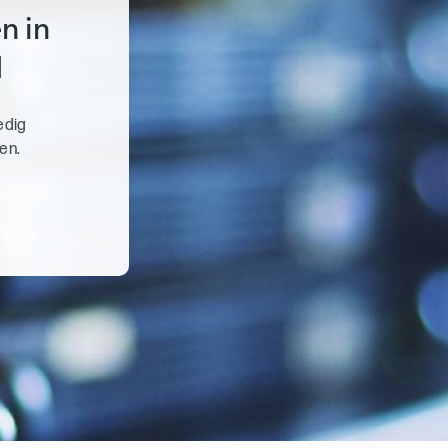
n in
d
edig
en.