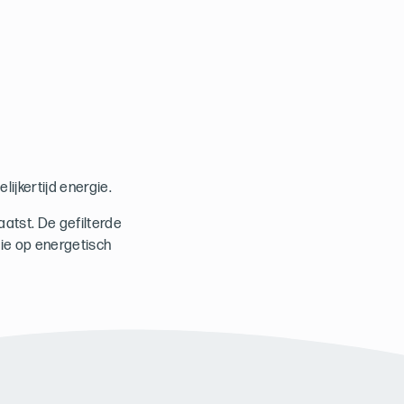
ijkertijd energie.
atst. De gefilterde
die op energetisch