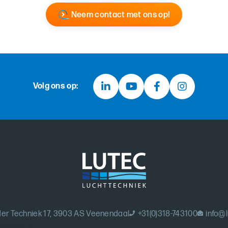
Neem contact met ons op!
Volg ons op:
er Techniek 17, 3903 AS Veenendaal
+31(0)318-743100
info@l