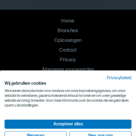
Home
Branches
Oplossingen
Contact
Privacy
Algemene voorwaarden
Privacybeleid
Inkoopvoorwaarden
Wij gebruiken cookies
Gedragscode
We kunnen deze plaatsen voor analyse van onze bezoekersgegevens, om onze
website te verbeteren, gepersonaliseerde inhoud te tonen en om u een geweldige
website-ervaring te bieden. Voor meer informatie over de cookies die we gebruiken
©
Lutec Luchttechniek
, 2026
opent u de instellingen.
Accepteer alles
Weigeren
Nee, pas aan