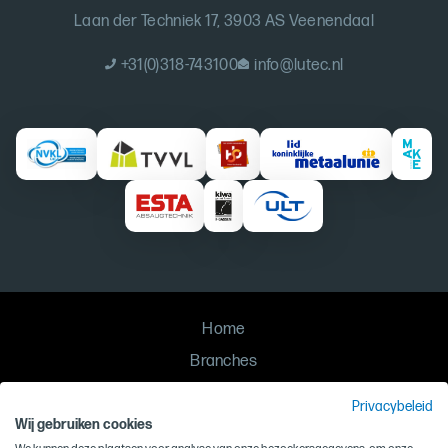
Laan der Techniek 17, 3903 AS Veenendaal
+31(0)318-743100
info@lutec.nl
Home
Branches
Oplossingen
Privacybeleid
Contact
Wij gebruiken cookies