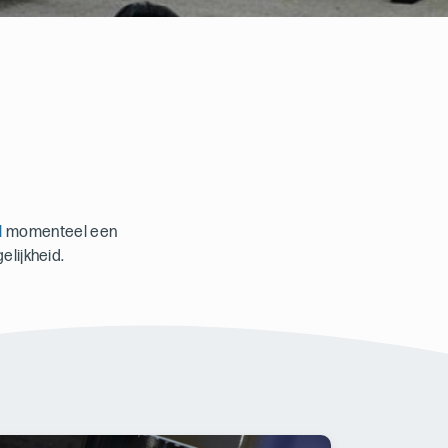
l
momenteel een
elijkheid.