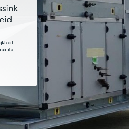
ssink
eid
ijkheid
ruimte.