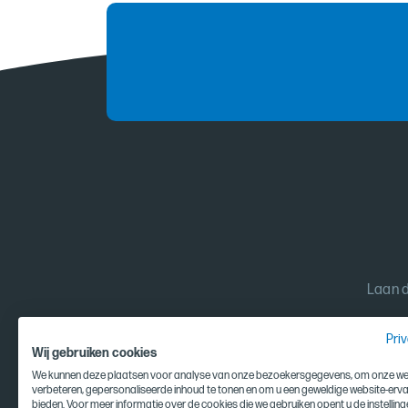
Laan d
Pri
Wij gebruiken cookies
We kunnen deze plaatsen voor analyse van onze bezoekersgegevens, om onze web
verbeteren, gepersonaliseerde inhoud te tonen en om u een geweldige website-erva
bieden. Voor meer informatie over de cookies die we gebruiken opent u de instelling