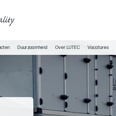
ality
ucten
Duurzaamheid
Over LUTEC
Vacatures