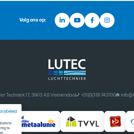
Volg ons op:
er Techniek 17, 3903 AS Veenendaal
+31(0)318-743100
info@l
vacybeleid
site te
ring te
en.