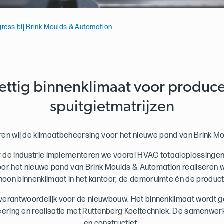
gress bij Brink Moulds & Automation
ettig binnenklimaat voor produc
spuitgietmatrijzen
en wij de klimaatbeheersing voor het nieuwe pand van Brink M
or de industrie implementeren we vooral HVAC totaaloplossingen
Voor het nieuwe pand van Brink Moulds & Automation realisere
hoon binnenklimaat in het kantoor, de demoruimte én de product
verantwoordelijk voor de nieuwbouw. Het binnenklimaat wordt g
ering en realisatie met Ruttenberg Koeltechniek. De samenwerk
en constructief.