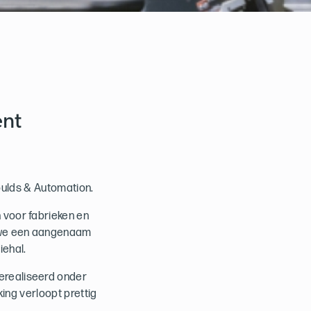
ent
oulds & Automation.
 voor fabrieken en
n we een aangenaam
iehal.
erealiseerd onder
ing verloopt prettig