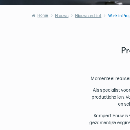
Home
Nieuws
Nieuwsarchief
Work in Pro
Pr
Momenteel realiser
Als specialist vo
productiehallen. 
en sc
Kampert Bouw is 
gezamenlijke engine