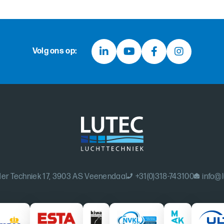
Volg ons op:
er Techniek 17, 3903 AS Veenendaal
+31(0)318-743100
info@l