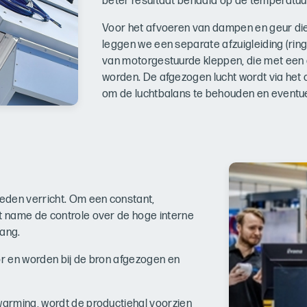
beter resultaat behaald op de temperatuu
Voor het afvoeren van dampen en geur die 
leggen we een separate afzuigleiding (rin
van motorgestuurde kleppen, die met een 
worden. De afgezogen lucht wordt via het
om de luchtbalans te behouden en eventue
eden verricht. Om een constant,
 name de controle over de hoge interne
lang.
or en worden bij de bron afgezogen en
arming, wordt de productiehal voorzien