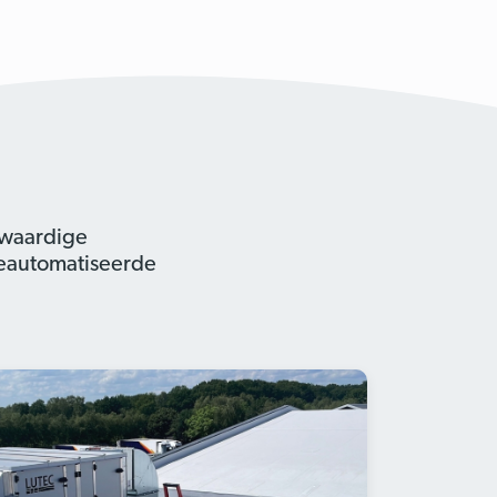
gwaardige
geautomatiseerde