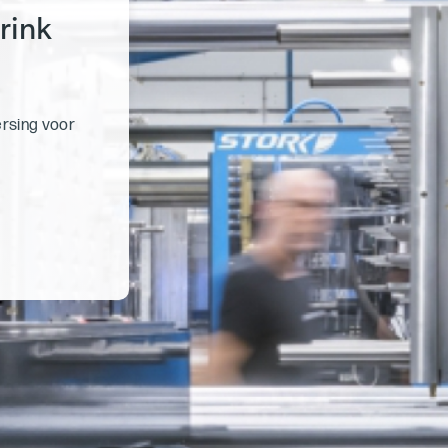
rink
n
ersing voor