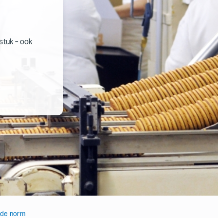
stuk – ook
de norm