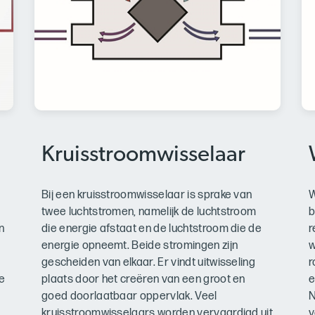
Kruisstroomwisselaar
Bij een kruisstroomwisselaar is sprake van
W
twee luchtstromen, namelijk de luchtstroom
b
n
die energie afstaat en de luchtstroom die de
r
energie opneemt. Beide stromingen zijn
w
gescheiden van elkaar. Er vindt uitwisseling
r
ie
plaats door het creëren van een groot en
e
goed doorlaatbaar oppervlak. Veel
N
kruisstroomwisselaars worden vervaardigd uit
v