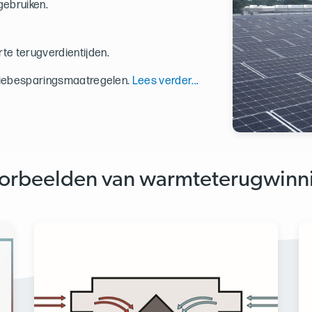
gebruiken.
rte terugverdientijden.
giebesparingsmaatregelen.
Lees verder...
orbeelden van warmteterugwinn