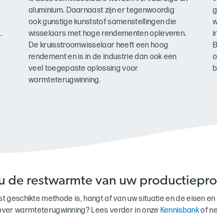
aluminium. Daarnaast zijn er tegenwoordig
g
ook gunstige kunststof samenstellingen die
w
.
wisselaars met hoge rendementen opleveren.
i
De kruisstroomwisselaar heeft een hoog
B
rendement en is in de industrie dan ook een
o
veel toegepaste oplossing voor
b
warmteterugwinning.
u de restwarmte van uw productiepro
 geschikte methode is, hangt af van uw situatie en de eisen en
over warmteterugwinning? Lees verder in onze
Kennisbank
of n