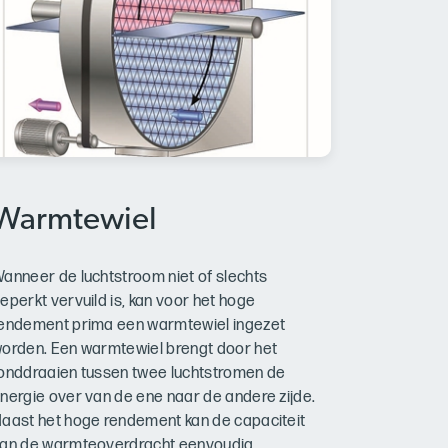
Warmtewiel
anneer de luchtstroom niet of slechts
eperkt vervuild is, kan voor het hoge
endement prima een warmtewiel ingezet
orden. Een warmtewiel brengt door het
onddraaien tussen twee luchtstromen de
nergie over van de ene naar de andere zijde.
aast het hoge rendement kan de capaciteit
an de warmteoverdracht eenvoudig