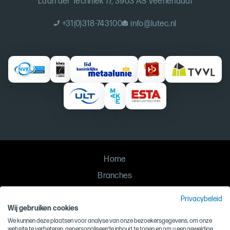
Laan der Techniek 17, 3903 AS Veenendaal
+31(0)318-743100
info@lutec.nl
Home
Branches
Oplossingen
Privacybeleid
Contact
Wij gebruiken cookies
We kunnen deze plaatsen voor analyse van onze bezoekersgegevens, om onze
Privacy
website te verbeteren, gepersonaliseerde inhoud te tonen en om u een geweldige