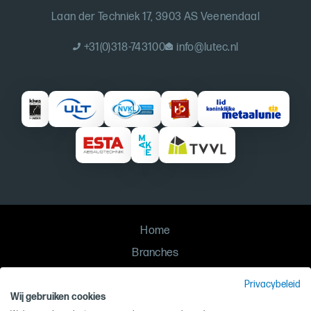
Laan der Techniek 17, 3903 AS Veenendaal
+31(0)318-743100
info@lutec.nl
Home
Branches
Oplossingen
Privacybeleid
Contact
Wij gebruiken cookies