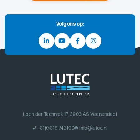
Volg ons op:
Laan der Techniek 17, 3903 AS Veenendaal
+31(0)318-743100
info@lutec.nl