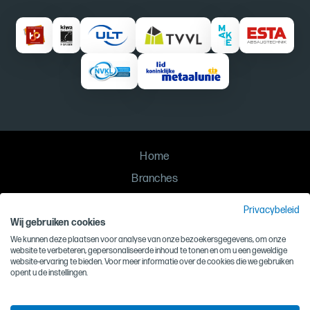
Home
Branches
Oplossingen
Privacybeleid
Contact
Wij gebruiken cookies
We kunnen deze plaatsen voor analyse van onze bezoekersgegevens, om onze
Privacy
website te verbeteren, gepersonaliseerde inhoud te tonen en om u een geweldige
website-ervaring te bieden. Voor meer informatie over de cookies die we gebruiken
Algemene voorwaarden
opent u de instellingen.
Inkoopvoorwaarden