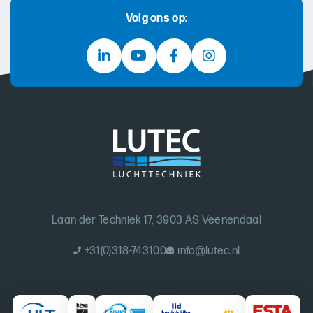
Volg ons op:
Laan der Techniek 17, 3903 AS Veenendaal
+31(0)318-743100
info@lutec.nl