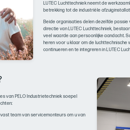
LUTEC Luchttechniek neemt de werkzaam
betrekking tot de industriële afzuiginstallat
Beide organisaties delen dezelfde passie v
directie van LUTEC Luchttechniek, bestaan
veel waarde aan persoonlijke aandacht. 
heren voor u klaar om de luchttechnische
continueren en te integreren in LUTEC Luch
?
ties van PELO Industrietechniek soepel
achten:
 vast team van servicemonteurs om u van