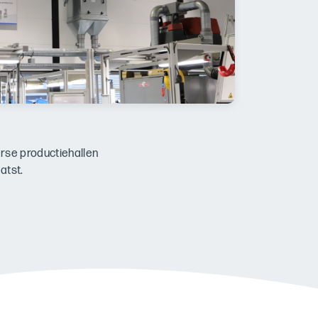
erse productiehallen
aatst.