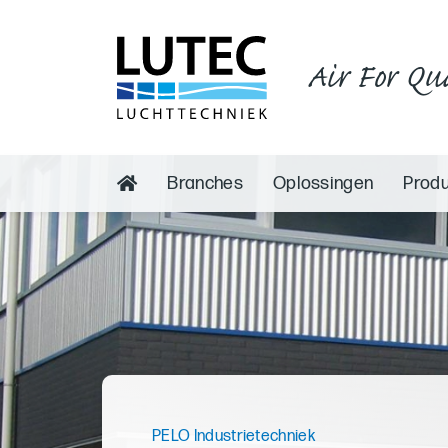
Air For Qu
Branches
Oplossingen
Prod
PELO Industrietechniek