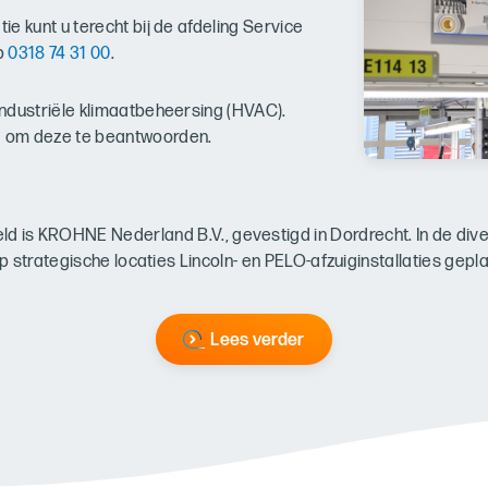
ie kunt u terecht bij de afdeling Service
p
0318 74 31 00
.
 industriële klimaatbeheersing (HVAC).
jd om deze te beantwoorden.
eld is KROHNE Nederland B.V., gevestigd in Dordrecht.
In de div
op strategische locaties Lincoln- en PELO-afzuiginstallaties gepl
Lees verder