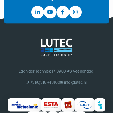
Laan der Techniek 17, 3903 AS Veenendaal
+31(0)318-743100
info@lutec.nl