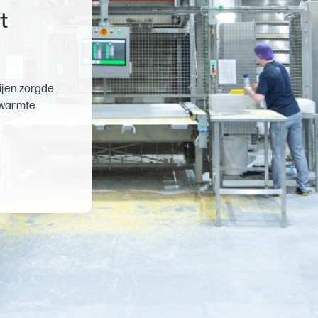
t
ijen zorgde
 warmte