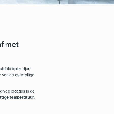
af met
triële bakkerijen
 van de overtollige
n de locaties in de
ttige temperatuur
.