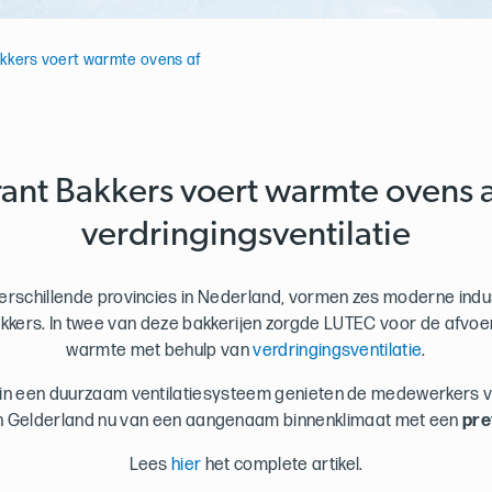
kkers voert warmte ovens af
nt Bakkers voert warmte ovens 
verdringingsventilatie
erschillende provincies in Nederland, vormen zes moderne indus
ers. In twee van deze bakkerijen zorgde LUTEC voor de afvoer
warmte met behulp van
verdringingsventilatie
.
 in een duurzaam ventilatiesysteem genieten de medewerkers va
en Gelderland nu van een aangenaam binnenklimaat met een
pre
Lees
hier
het complete artikel.