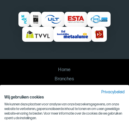
Home
Branches
Oplossingen
Privacybeleid
Contact
Wij gebruiken cookies
We kunnen deze plaatsen voor analyse van onze bezoekersgegevens, om onze
Privacy
website te verbeteren, gepersonaliseerde inhoud te tonen en om u een geweldige
website-ervaring te bieden. Voor meer informatie over de cookies die we gebruiken
Algemene voorwaarden
opent u de instellingen.
Inkoopvoorwaarden