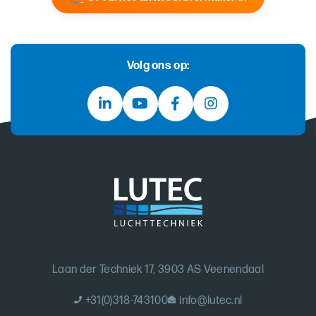
Volg ons op:
Laan der Techniek 17, 3903 AS Veenendaal
+31(0)318-743100
info@lutec.nl