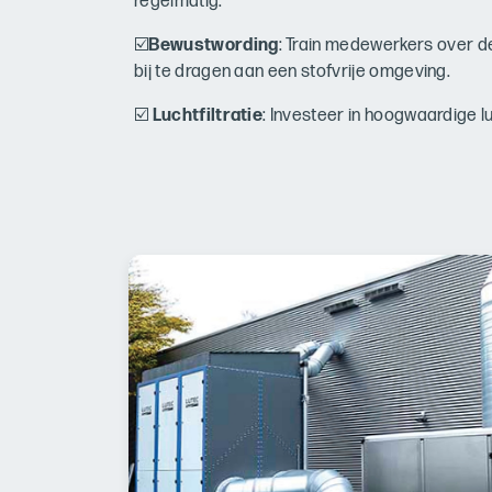
regelmatig.
☑️
Bewustwording
: Train medewerkers over d
bij te dragen aan een stofvrije omgeving.
☑️
Luchtfiltratie
: Investeer in hoogwaardige lu